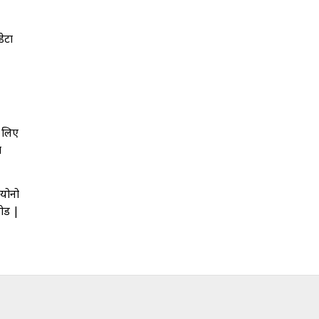
ेटा
े लिए
ा
 योनो
लोड |