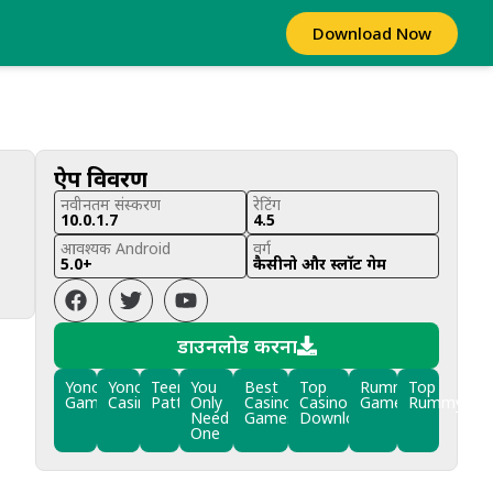
Download Now
ऐप विवरण
नवीनतम संस्करण
रेटिंग
10.0.1.7
4.5
आवश्यक Android
वर्ग
5.0+
कैसीनो और स्लॉट गेम
डाउनलोड करना
Yono
Yono
Teen
You
Best
Top
Rummy
Top
Games
Casino
Patti
Only
Casino
Casino
Games
Rummy
Need
Games
Downloads
One