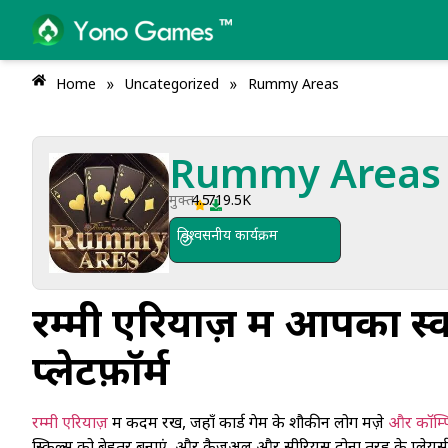
»
»
Home
Uncategorized
Rummy Areas
Rummy Areas
मुक्त
4.5
719.5K
विश्वसनीय कार्यक्रम
रम्मी एरियाज़ में आपका स्व
प्लेटफ़ॉर्म
रम्मी एरियाज़
में कदम रखें, जहाँ कार्ड गेम के शौकीन लोग मज़े
और कॉम्प
स्किल्स को बेहतर बनाएं, और कैज़ुअल और सीरियस दोनों तरह के प्लेयर्स 