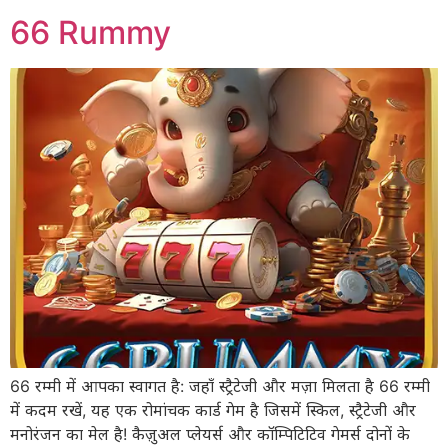
66 Rummy
66 रम्मी में आपका स्वागत है: जहाँ स्ट्रैटेजी और मज़ा मिलता है 66 रम्मी
में कदम रखें, यह एक रोमांचक कार्ड गेम है जिसमें स्किल, स्ट्रैटेजी और
मनोरंजन का मेल है! कैज़ुअल प्लेयर्स और कॉम्पिटिटिव गेमर्स दोनों के