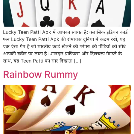
Lucky Teen Patti Apk में आपका स्वागत है: क्लासिक इंडियन कार्ड
फन Lucky Teen Patti Apk की रोमांचक दुनिया में कदम रखें, यह
एक ऐसा गेम है जो भारतीय कार्ड खेलने की परंपरा की पीढ़ियों को सीधे
आपकी स्क्रीन पर लाता है। शानदार ग्राफिक्स और दिलचस्प गेमप्ले के
साथ, यह Teen Patti का सार दिखाता […]
Rainbow Rummy