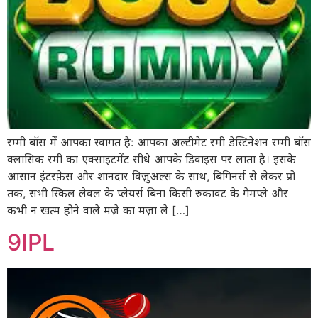
रम्मी बॉस में आपका स्वागत है: आपका अल्टीमेट रमी डेस्टिनेशन रम्मी बॉस
क्लासिक रमी का एक्साइटमेंट सीधे आपके डिवाइस पर लाता है। इसके
आसान इंटरफ़ेस और शानदार विज़ुअल्स के साथ, बिगिनर्स से लेकर प्रो
तक, सभी स्किल लेवल के प्लेयर्स बिना किसी रुकावट के गेमप्ले और
कभी न खत्म होने वाले मज़े का मज़ा ले […]
9IPL