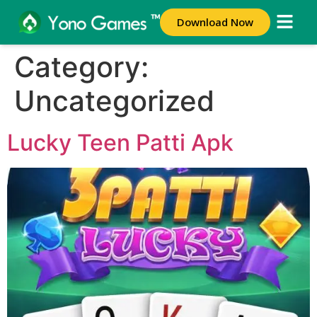
Download Now
Category:
Uncategorized
Lucky Teen Patti Apk