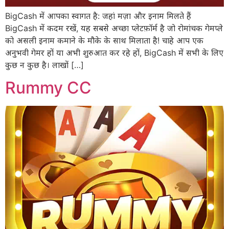
BigCash में आपका स्वागत है: जहां मज़ा और इनाम मिलते हैं
BigCash में कदम रखें, यह सबसे अच्छा प्लेटफ़ॉर्म है जो रोमांचक गेमप्ले
को असली इनाम कमाने के मौके के साथ मिलाता है! चाहे आप एक
अनुभवी गेमर हों या अभी शुरुआत कर रहे हों, BigCash में सभी के लिए
कुछ न कुछ है। लाखों […]
Rummy CC