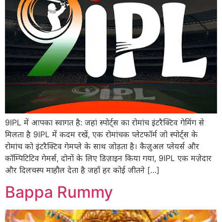
9IPL में आपका स्वागत है: जहां स्पोर्ट्स का रोमांच इंटरैक्टिव गेमिंग से
मिलता है 9IPL में कदम रखें, एक रोमांचक प्लेटफॉर्म जो स्पोर्ट्स के
रोमांच को इंटरैक्टिव गेमप्ले के साथ जोड़ता है। कैज़ुअल प्लेयर्स और
कॉम्पिटिटिव गेमर्स, दोनों के लिए डिज़ाइन किया गया, 9IPL एक मज़ेदार
और दिलचस्प माहौल देता है जहाँ हर कोई जीतने […]
Bappa Rummy