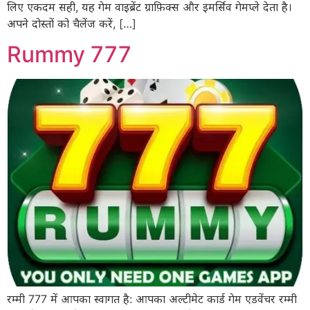
लिए एकदम सही, यह गेम वाइब्रेंट ग्राफ़िक्स और इमर्सिव गेमप्ले देता है।
अपने दोस्तों को चैलेंज करें, […]
Rummy 777
रम्मी 777 में आपका स्वागत है: आपका अल्टीमेट कार्ड गेम एडवेंचर रम्मी