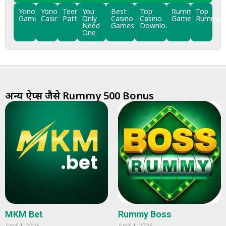
Yono
Yono
Teen
You
Best
Top
Rummy
Top
Games
Casino
Patti
Only
Casino
Casino
Games
Rummy
Need
Games
Downloads
One
अन्य ऐप्स जैसे Rummy 500 Bonus
MKM Bet
Rummy Boss
April 1, 2026
April 1, 2026