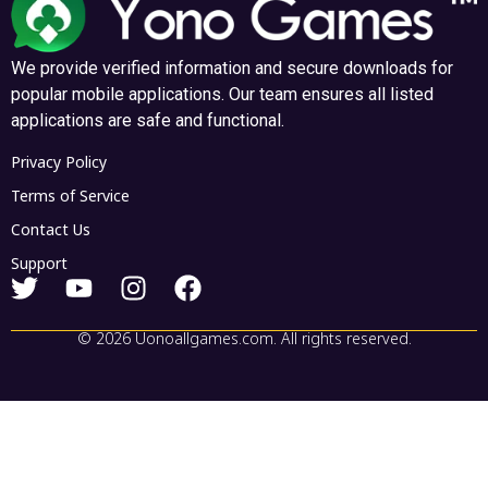
Rummy Bindaas
JJ Rummy
We provide verified information and secure downloads for
April 1, 2026
April 1, 2026
popular mobile applications. Our team ensures all listed
और पढ़ें "
और पढ़ें "
applications are safe and functional.
Privacy Policy
Terms of Service
Contact Us
Support
© 2026 Uonoallgames.com. All rights reserved.