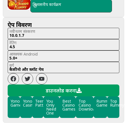
विश्वसनीय कार्यक्रम
ऐप विवरण
नवीनतम संस्करण
10.0.1.7
रेटिंग
4.5
आवश्यक Android
5.0+
वर्ग
कैसीनो और स्लॉट गेम
डाउनलोड करना
Yono
Yono
Teen
You
Best
Top
Rummy
Top
Games
Casino
Patti
Only
Casino
Casino
Games
Rummy
Need
Games
Downloads
One